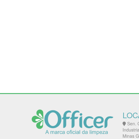
LOC
Sen. G
Industri
Minas G