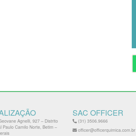
ALIZAÇÃO
SAC OFFICER
eovane Agnelli, 927 – Distrito
(31) 3506.9666
al Paulo Camilo Norte, Betim –
officer@officerquimica.com.br
erais