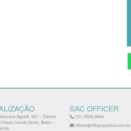
ALIZAÇÃO
SAC OFFICER
eovane Agnelli, 927 – Distrito
(31) 3506.9666
al Paulo Camilo Norte, Betim –
officer@officerquimica.com.br
erais