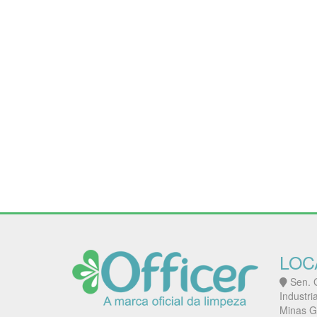
LOC
Sen. G
Industri
Minas G