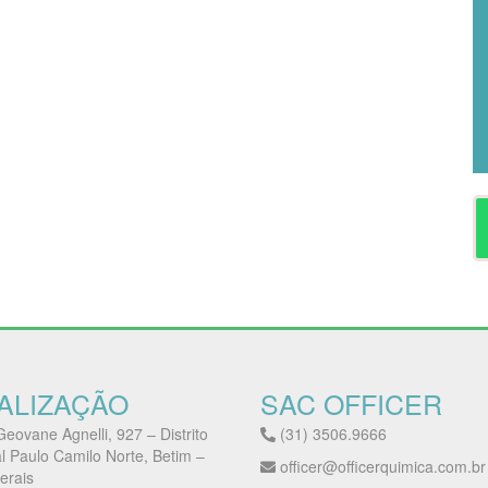
ALIZAÇÃO
SAC OFFICER
eovane Agnelli, 927 – Distrito
(31) 3506.9666
al Paulo Camilo Norte, Betim –
officer@officerquimica.com.br
erais