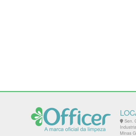
LOC
Sen. G
Industri
Minas G