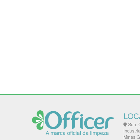
LOC
Sen. G
Industri
Minas G