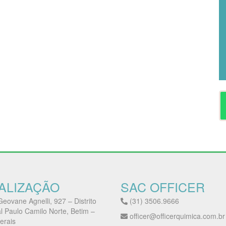
ALIZAÇÃO
SAC OFFICER
eovane Agnelli, 927 – Distrito
(31) 3506.9666
al Paulo Camilo Norte, Betim –
officer@officerquimica.com.br
erais