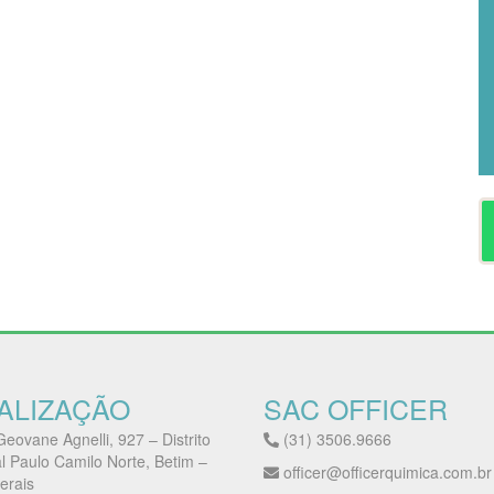
ALIZAÇÃO
SAC OFFICER
eovane Agnelli, 927 – Distrito
(31) 3506.9666
al Paulo Camilo Norte, Betim –
officer@officerquimica.com.br
erais