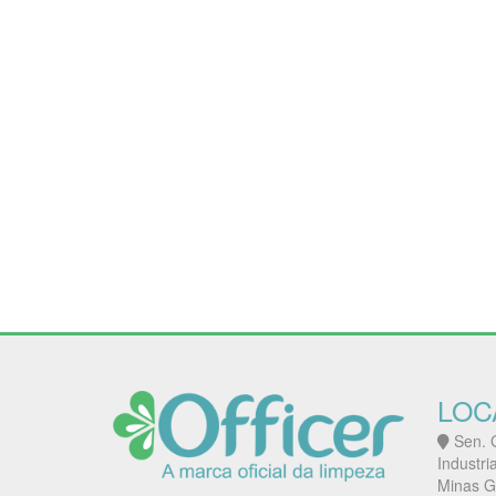
LOC
Sen. G
Industri
Minas G