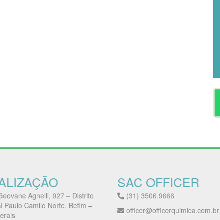
ALIZAÇÃO
SAC OFFICER
eovane Agnelli, 927 – Distrito
(31) 3506.9666
al Paulo Camilo Norte, Betim –
officer@officerquimica.com.br
erais