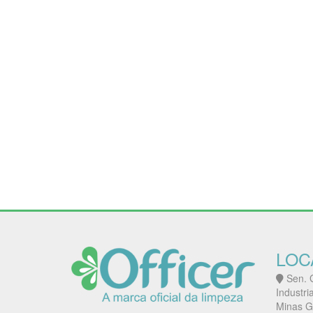
LOC
Sen. G
Industri
Minas G