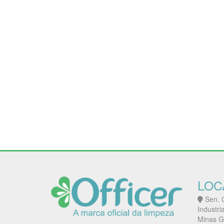
LOC
Sen. G
Industri
Minas G