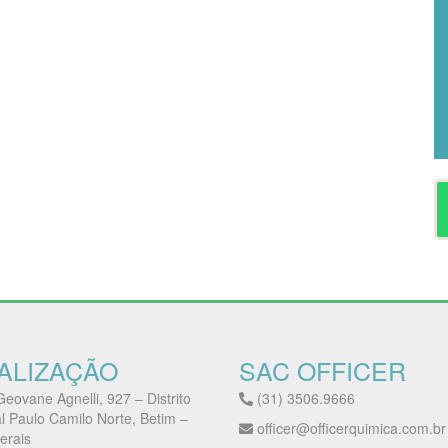
ALIZAÇÃO
SAC OFFICER
eovane Agnelli, 927 – Distrito
(31) 3506.9666
al Paulo Camilo Norte, Betim –
officer@officerquimica.com.br
erais