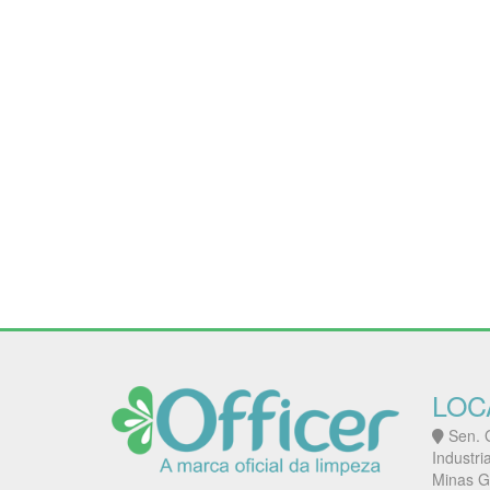
LOC
Sen. G
Industri
Minas G