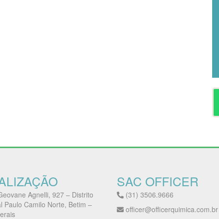
ALIZAÇÃO
SAC OFFICER
eovane Agnelli, 927 – Distrito
(31) 3506.9666
al Paulo Camilo Norte, Betim –
officer@officerquimica.com.br
erais