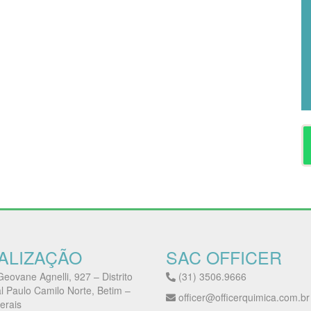
ALIZAÇÃO
SAC OFFICER
eovane Agnelli, 927 – Distrito
(31) 3506.9666
al Paulo Camilo Norte, Betim –
officer@officerquimica.com.br
erais