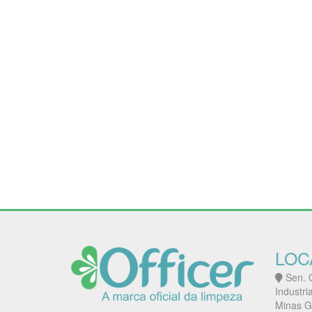
LOC
Sen. G
Industri
Minas G