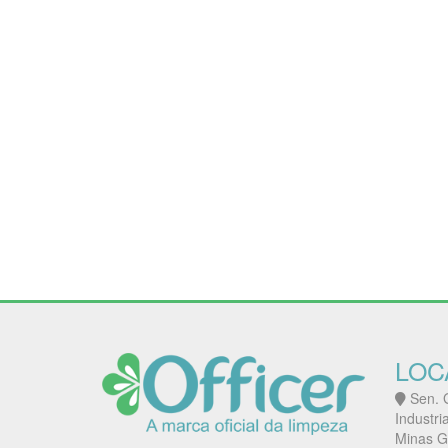
LOC
Sen. G
Industri
Minas G