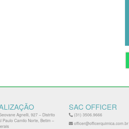
ALIZAÇÃO
SAC OFFICER
eovane Agnelli, 927 – Distrito
(31) 3506.9666
al Paulo Camilo Norte, Betim –
officer@officerquimica.com.br
erais