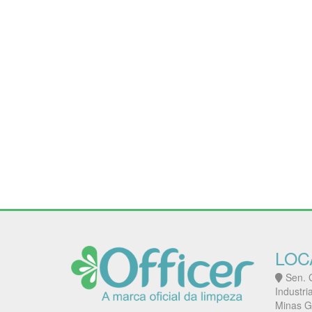
LOC
Sen. G
Industri
Minas G