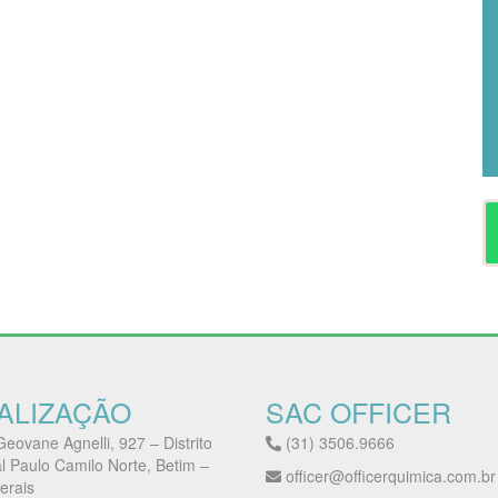
ALIZAÇÃO
SAC OFFICER
eovane Agnelli, 927 – Distrito
(31) 3506.9666
al Paulo Camilo Norte, Betim –
officer@officerquimica.com.br
erais