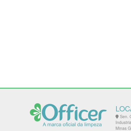
LOC
Sen. G
Industri
Minas G