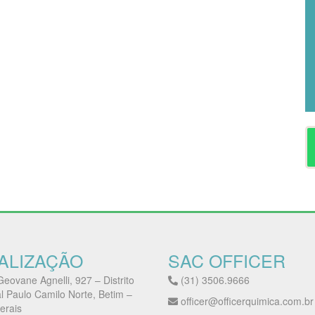
ALIZAÇÃO
SAC OFFICER
eovane Agnelli, 927 – Distrito
(31) 3506.9666
al Paulo Camilo Norte, Betim –
officer@officerquimica.com.br
erais